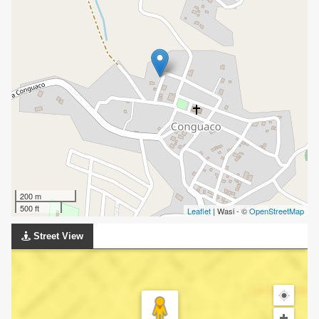
200 m
500 ft
Leaflet
| Wasi - ©
OpenStreetMap
Street View