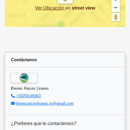
Ver Ubicación
en
street view
Contáctanos
Bienes Raices Linares
+50250145963
bienesraiceslinares.m@gmail.com
¿Prefieres que te contactemos?