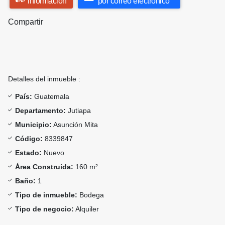
información
por correo electrónico
Compartir
Detalles del inmueble :
País:
Guatemala
Departamento:
Jutiapa
Municipio:
Asunción Mita
Código:
8339847
Estado:
Nuevo
Área Construida:
160 m²
Baño:
1
Tipo de inmueble:
Bodega
Tipo de negocio:
Alquiler