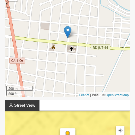
200 m
500 ft
Leaflet
| Wasi - ©
OpenStreetMap
Street View