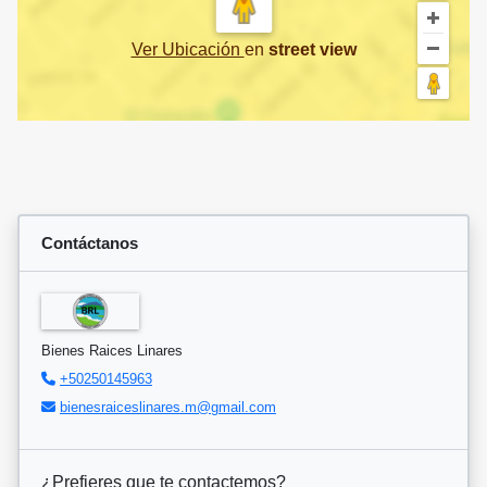
Ver Ubicación
en
street view
Contáctanos
Bienes Raices Linares
+50250145963
bienesraiceslinares.m@gmail.com
¿Prefieres que te contactemos?