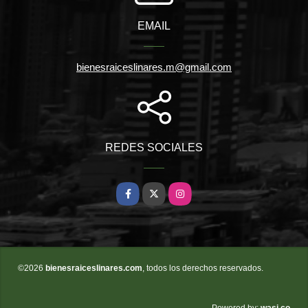
EMAIL
bienesraiceslinares.m@gmail.com
REDES SOCIALES
Facebook
X
Instagram
©2026
bienesraiceslinares.com
, todos los derechos reservados.
wasi.co
Powered by: