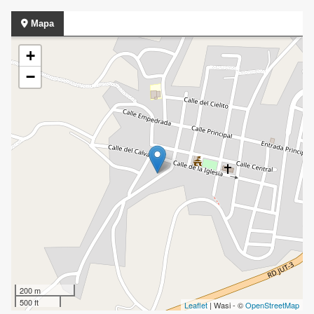
Mapa
+
−
200 m
500 ft
Leaflet
| Wasi - ©
OpenStreetMap