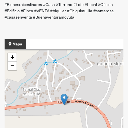
#Bienesraiceslinares #Casa #Terreno #Lote #Local #Oficina
#Edificio #Finca #VENTA #Alquiler #Chiquimulilla #santarosa
#casasenventa #Buenaventuramoyuta
Mapa
+
−