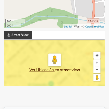
200 m
500 ft
Leaflet
| Wasi - ©
OpenStreetMap
Street View
Ver Ubicación
en
street view