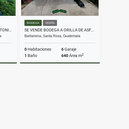
BODEGA
VENTA
SE VENDEN 2 LOTES EN SAN ANTONIO CHIQUIMULILLA
SE VENDE BODEGA A ORILLA DE ASFALTO BARBERENA
a
Barberena, Santa Rosa, Guatemala
0
Habitaciones
6
Garaje
2
1
Baño
640
Área m
Venta
Venta
Q5,000,000