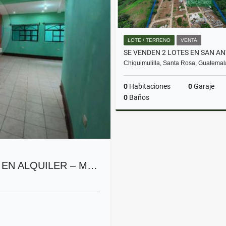
LOTE / TERRENO
VENTA
Chiquimulilla, Santa Rosa, Guatemal
0
Habitaciones
0
Garaje
0
Baños
Q110,000
 EN ALQUILER – M…