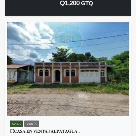
Q1,200
GTQ
CASA
VENTA
💥𝐂𝐀𝐒𝐀 𝐄𝐍 𝐕𝐄𝐍𝐓𝐀 𝐉𝐀𝐋𝐏𝐀𝐓𝐀𝐆𝐔𝐀…