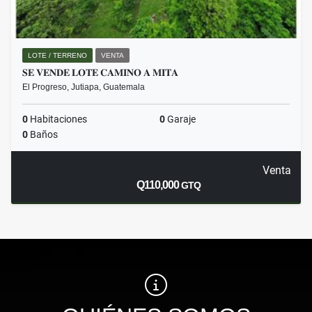
LOTE / TERRENO
VENTA
𝐒𝐄 𝐕𝐄𝐍𝐃𝐄 𝐋𝐎𝐓𝐄 𝐂𝐀𝐌𝐈𝐍𝐎 𝐀 𝐌𝐈𝐓𝐀
El Progreso, Jutiapa, Guatemala
0
Habitaciones
0
Garaje
0
Baños
Venta
Q110,000
GTQ