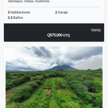
Jalpatagua, Jutiapa, Guatemala
3
Habitaciones
2
Garaje
2.5
Baños
Venta
Q575,000
GTQ