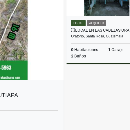
LOCAL
ALQUILER
Oratorio, Santa Rosa, Guatemala
0
Habitaciones
1
Garaje
2
Baños
A
Q3,000
UTIAPA