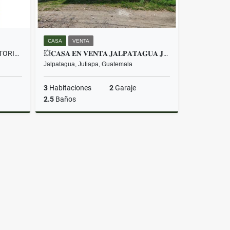
CASA
VENTA
💥LOCAL EN LAS CABEZAS ORATORIO💥
💥𝐂𝐀𝐒𝐀 𝐄𝐍 𝐕𝐄𝐍𝐓𝐀 𝐉𝐀𝐋𝐏𝐀𝐓𝐀𝐆𝐔𝐀 𝐉𝐔𝐓𝐈𝐀𝐏𝐀💥
Jalpatagua, Jutiapa, Guatemala
3
Habitaciones
2
Garaje
2.5
Baños
lquiler
Venta
Q575,000