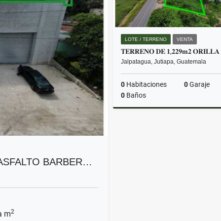
LOTE / TERRENO
VENTA
Jalpatagua, Jutiapa, Guatemala
0
Habitaciones
0
Garaje
0
Baños
Q500,000
 ASFALTO BARBER…
2
a m