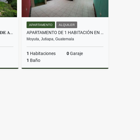
APARTAMENTO
ALQUILER
𝐓𝐄𝐑𝐑𝐄𝐍𝐎 𝐃𝐄 𝟏,𝟐𝟐𝟗𝐦𝟐 𝐎𝐑𝐈𝐋𝐋𝐀 𝐃𝐄 𝐀𝐒𝐅𝐀𝐋𝐓𝐎
APARTAMENTO DE 1 HABITACIÓN EN ALQUILER – MOYUTA, JUTIAPA
Moyuta, Jutiapa, Guatemala
1
Habitaciones
0
Garaje
1
Baño
Venta
Alquiler
Q1,200