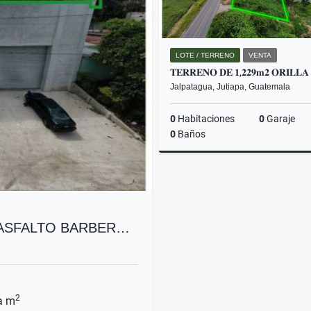
LOTE / TERRENO
VENTA
Jalpatagua, Jutiapa, Guatemala
0
Habitaciones
0
Garaje
0
Baños
Q500,000
 ASFALTO BARBER…
2
a m