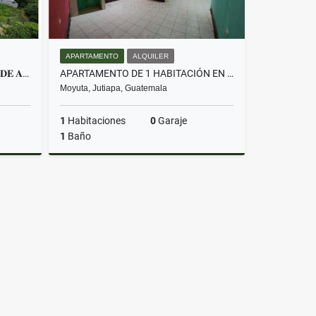
APARTAMENTO
ALQUILER
𝐓𝐄𝐑𝐑𝐄𝐍𝐎 𝐃𝐄 𝟏,𝟐𝟐𝟗𝐦𝟐 𝐎𝐑𝐈𝐋𝐋𝐀 𝐃𝐄 𝐀𝐒𝐅𝐀𝐋𝐓𝐎
APARTAMENTO DE 1 HABITACIÓN EN ALQUILER – MOYUTA, JUTIAPA
Moyuta, Jutiapa, Guatemala
1
Habitaciones
0
Garaje
1
Baño
Venta
Alquiler
Q1,200