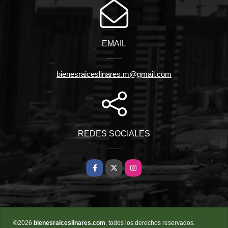
EMAIL
bienesraiceslinares.m@gmail.com
REDES SOCIALES
Facebook
X
Instagram
©2026
bienesraiceslinares.com
, todos los derechos reservados.